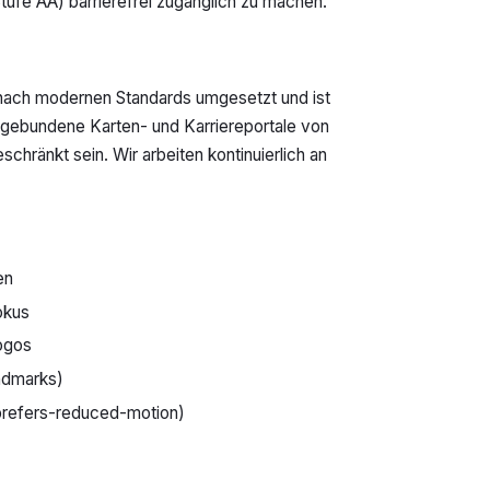
tufe AA) barrierefrei zugänglich zu machen.
ach modernen Standards umgesetzt und ist
ingebundene Karten- und Karriereportale von
eschränkt sein. Wir arbeiten kontinuierlich an
en
okus
Logos
andmarks)
prefers-reduced-motion)