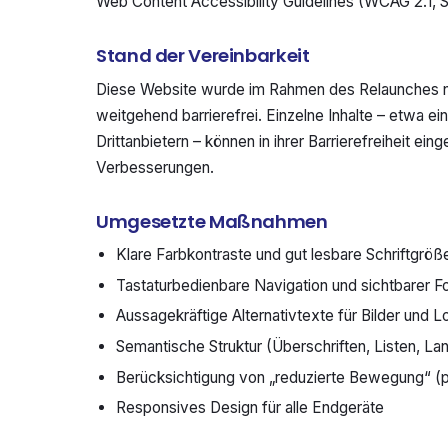
Web Content Accessibility Guidelines (WCAG 2.1, S
Stand der Vereinbarkeit
Diese Website wurde im Rahmen des Relaunches n
weitgehend barrierefrei. Einzelne Inhalte – etwa e
Drittanbietern – können in ihrer Barrierefreiheit eing
Verbesserungen.
Umgesetzte Maßnahmen
Klare Farbkontraste und gut lesbare Schriftgröß
Tastaturbedienbare Navigation und sichtbarer F
Aussagekräftige Alternativtexte für Bilder und 
Semantische Struktur (Überschriften, Listen, L
Berücksichtigung von „reduzierte Bewegung“ (
Responsives Design für alle Endgeräte