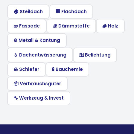
🏠
Steildach
🏢
Flachdach
🧱
Fassade
🧊
Dämmstoffe
🪵
Holz
⚙️
Metall & Kantung
💧
Dachentwässerung
🪟
Belichtung
🪨
Schiefer
🧪
Bauchemie
📦
Verbrauchsgüter
🔧
Werkzeug & Invest